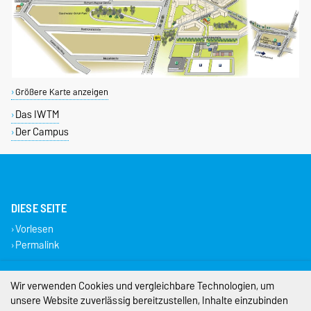
Größere Karte anzeigen
Das IWTM
Der Campus
DIESE SEITE
Vorlesen
Permalink
Impressum
Wir verwenden Cookies und vergleichbare Technologien, um
unsere Website zuverlässig bereitzustellen, Inhalte einzubinden
Datenschutz